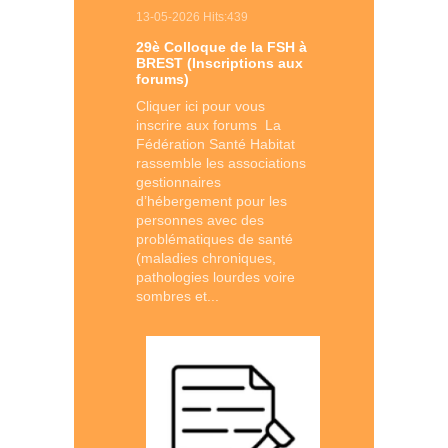
13-05-2026 Hits:439
29è Colloque de la FSH à
BREST (Inscriptions aux
forums)
Cliquer ici pour vous
inscrire aux forums La
Fédération Santé Habitat
rassemble les associations
gestionnaires
d’hébergement pour les
personnes avec des
problématiques de santé
(maladies chroniques,
pathologies lourdes voire
sombres et...