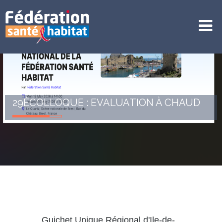
29ÈCOLLOQUE : EVALUATION À CHAUD
Guichet Unique Régional d'Ile-de-