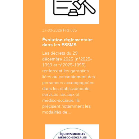
17-03-2026 Hits:635
Évolution réglementaire
dans les ESSMS
Les décrets du 29
décembre 2025 (n°2025-
1393 et n°2025-1395)
renforcent les garanties
liées au consentement des
personnes accompagnées
dans les établissements,
services sociaux et
médico-sociaux. Ils
précisent notamment les
modalités de...