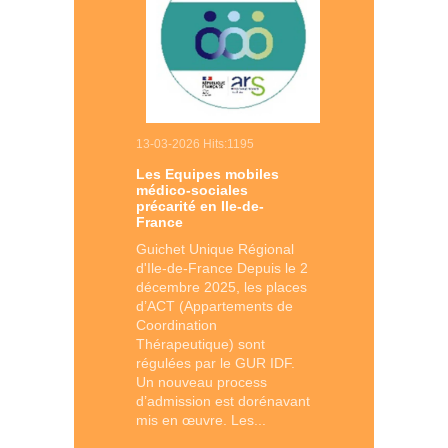
13-03-2026 Hits:1195
Les Equipes mobiles
médico-sociales
précarité en Ile-de-
France
Guichet Unique Régional
d'Ile-de-France Depuis le 2
décembre 2025, les places
d’ACT (Appartements de
Coordination
Thérapeutique) sont
régulées par le GUR IDF.
Un nouveau process
d’admission est dorénavant
mis en œuvre. Les...