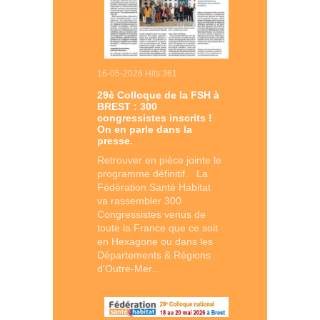
16-05-2026 Hits:361
29è Colloque de la FSH à
BREST : 300
congressistes inscrits !
On en parle dans la
presse.
Retrouver en pièce jointe le
programme définitif. La
Fédération Santé Habitat
va rassembler 300
Congressistes venus de
toute la France que ce soit
en Hexagone ou dans les
Départements & Régions
d'Outre-Mer...