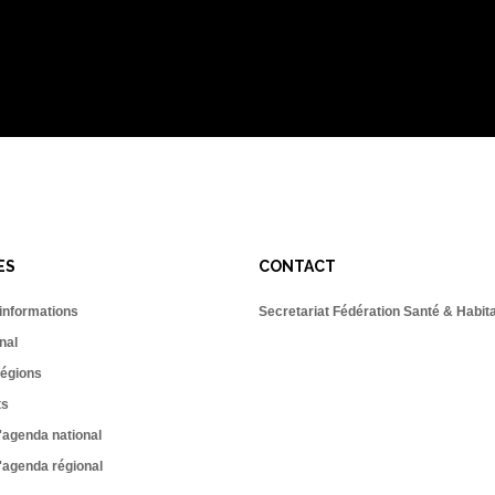
ÉS
CONTACT
 informations
Secretariat Fédération Santé & Habit
nal
égions
ts
'agenda national
'agenda régional